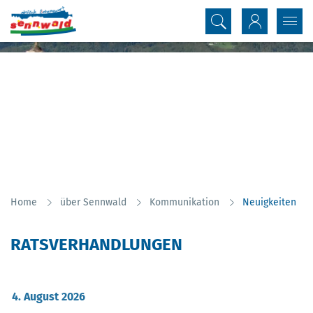
Inhalt
Kopfzeile
(au
Home
über Sennwald
Kommunikation
Neuigkeiten
RATSVERHANDLUNGEN
ZUGEHÖRIGE OBJEKTE
4. August 2026