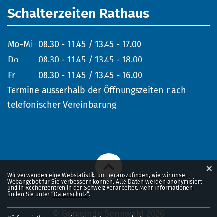
Schalterzeiten Rathaus
Mo-Mi
08.30 - 11.45 / 13.45 - 17.00
Do
08.30 - 11.45 / 13.45 - 18.00
Fr
08.30 - 11.45 / 13.45 - 16.00
Termine ausserhalb der Öffnungszeiten nach
telefonischer Vereinbarung
×
Webstatistik
Wir verwenden eine Webstatistik, um herauszufinden, wie wir unser
Webangebot für Sie verbessern können. Alle Daten werden anonymisiert
und in Rechenzentren in der Schweiz verarbeitet. Mehr Informationen
finden Sie unter
“Datenschutz“
.
© Gemeinde Sennwald 2026