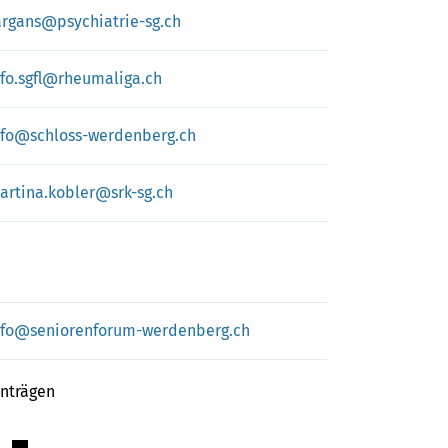
argans@psychiatrie-sg.ch
nfo.sgfl@rheumaliga.ch
nfo@schloss-werdenberg.ch
artina.kobler@srk-sg.ch
nfo@seniorenforum-werdenberg.ch
inträgen