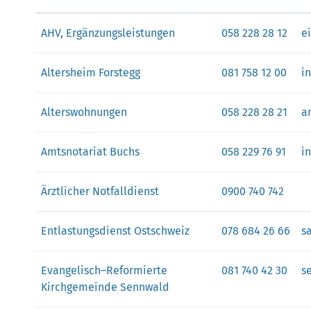
AHV, Ergänzungsleistungen
058 228 28 12
e
Altersheim Forstegg
081 758 12 00
i
Alterswohnungen
058 228 28 21
a
Amtsnotariat Buchs
058 229 76 91
i
Ärztlicher Notfalldienst
0900 740 742
Entlastungsdienst Ostschweiz
078 684 26 66
s
Evangelisch–Reformierte
081 740 42 30
s
Kirchgemeinde Sennwald