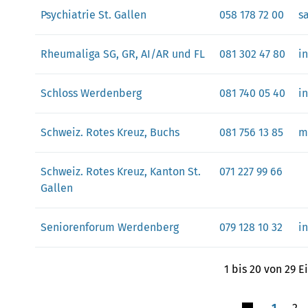
Psychiatrie St. Gallen
058 178 72 00
s
Rheumaliga SG, GR, AI/AR und FL
081 302 47 80
i
Schloss Werdenberg
081 740 05 40
i
Schweiz. Rotes Kreuz, Buchs
081 756 13 85
m
Schweiz. Rotes Kreuz, Kanton St.
071 227 99 66
Gallen
Seniorenforum Werdenberg
079 128 10 32
i
1 bis 20 von 29 E
1
2