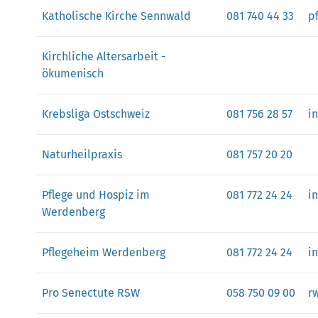
Katholische Kirche Sennwald
081 740 44 33
p
Kirchliche Altersarbeit -
ökumenisch
Krebsliga Ostschweiz
081 756 28 57
i
Naturheilpraxis
081 757 20 20
Pflege und Hospiz im
081 772 24 24
i
Werdenberg
Pflegeheim Werdenberg
081 772 24 24
i
Pro Senectute RSW
058 750 09 00
r