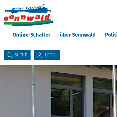
Inhalt
Kopfzeile
Online-Schalter
über Sennwald
Poli
SUCHE
LOGIN