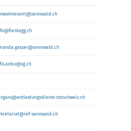
inwohneramt@sennwald.ch
nfo@forstegg.ch
manda.gasser@sennwald.ch
nfo.anbu@sg.ch
argans@entlastungsdienst-ostschweiz.ch
ekretariat@ref-sennwald.ch