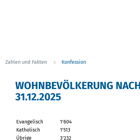
(ausgewählt)
Zahlen und Fakten
Konfession
WOHNBEVÖLKERUNG NACH
31.12.2025
Evangelisch
1'604
Katholisch
1’513
Übrige
3'232