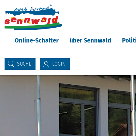
Inhalt
Kopfzeile
Online-Schalter
über Sennwald
Poli
SUCHE
LOGIN