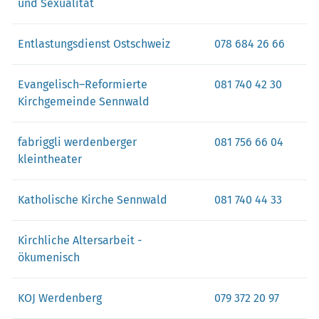
und Sexualität
Entlastungsdienst Ostschweiz
078 684 26 66
Evangelisch–Reformierte
081 740 42 30
Kirchgemeinde Sennwald
fabriggli werdenberger
081 756 66 04
kleintheater
Katholische Kirche Sennwald
081 740 44 33
Kirchliche Altersarbeit -
ökumenisch
KOJ Werdenberg
079 372 20 97