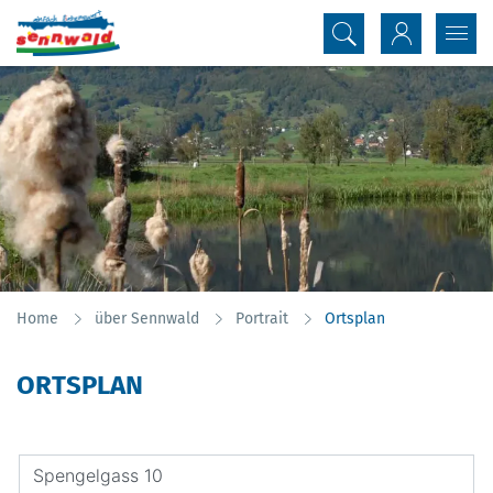
Inhalt
Kopfzeile
(ausgewählt)
Home
über Sennwald
Portrait
Ortsplan
ORTSPLAN