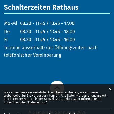
Schalterzeiten Rathaus
Mo-Mi
08.30 - 11.45 / 13.45 - 17.00
Do
08.30 - 11.45 / 13.45 - 18.00
Fr
08.30 - 11.45 / 13.45 - 16.00
Termine ausserhalb der Öffnungszeiten nach
telefonischer Vereinbarung
×
Webstatistik
Wir verwenden eine Webstatistik, um herauszufinden, wie wir unser
Webangebot für Sie verbessern können. Alle Daten werden anonymisiert
und in Rechenzentren in der Schweiz verarbeitet. Mehr Informationen
finden Sie unter
“Datenschutz“
.
© Gemeinde Sennwald 2026